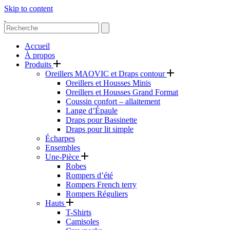
Skip to content
Accueil
À propos
Produits
Oreillers MAOVIC et Draps contour
Oreillers et Housses Minis
Oreillers et Housses Grand Format
Coussin confort – allaitement
Lange d’Épaule
Draps pour Bassinette
Draps pour lit simple
Écharpes
Ensembles
Une-Pièce
Robes
Rompers d’été
Rompers French terry
Rompers Réguliers
Hauts
T-Shirts
Camisoles