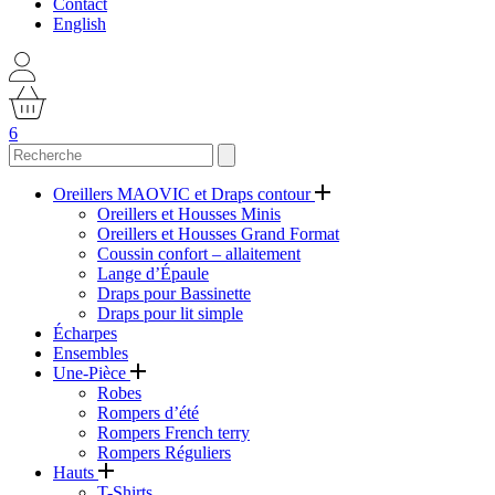
Contact
English
6
Oreillers MAOVIC et Draps contour
Oreillers et Housses Minis
Oreillers et Housses Grand Format
Coussin confort – allaitement
Lange d’Épaule
Draps pour Bassinette
Draps pour lit simple
Écharpes
Ensembles
Une-Pièce
Robes
Rompers d’été
Rompers French terry
Rompers Réguliers
Hauts
T-Shirts