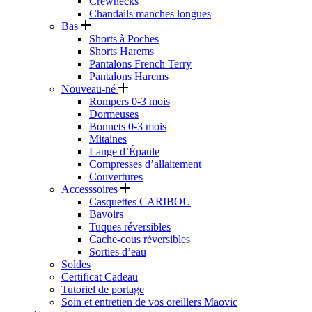
Crewnecks
Chandails manches longues
Bas
Shorts à Poches
Shorts Harems
Pantalons French Terry
Pantalons Harems
Nouveau-né
Rompers 0-3 mois
Dormeuses
Bonnets 0-3 mois
Mitaines
Lange d’Épaule
Compresses d’allaitement
Couvertures
Accesssoires
Casquettes CARIBOU
Bavoirs
Tuques réversibles
Cache-cous réversibles
Sorties d’eau
Soldes
Certificat Cadeau
Tutoriel de portage
Soin et entretien de vos oreillers Maovic