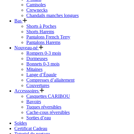
Camisoles
Crewnecks
Chandails manches longues
Bas
Shorts à Poches
Shorts Harems
Pantalons French Terry
Pantalons Harems
Nouveau-né
Rompers 0-3 mois
Dormeuses
Bonnets 0-3 mois
Mitaines
Lange d’Épaule
Compresses d’allaitement
Couvertures
Accesssoires
Casquettes CARIBOU
Bavoirs
Tuques réversibles
Cache-cous réversibles
Sorties d’eau
Soldes
Certificat Cadeau
Tutoriel de portage