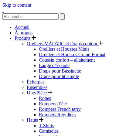
Skip to content
Accueil
À propos
Produits
Oreillers MAOVIC et Draps contour
Oreillers et Housses Minis
Oreillers et Housses Grand Format
Coussin confort – allaitement
Lange d’Épaule
Draps pour Bassinette
Draps pour lit simple
Écharpes
Ensembles
Une-Pièce
Robes
Rompers d’été
Rompers French terry
Rompers Réguliers
Hauts
T-Shirts
Camisoles