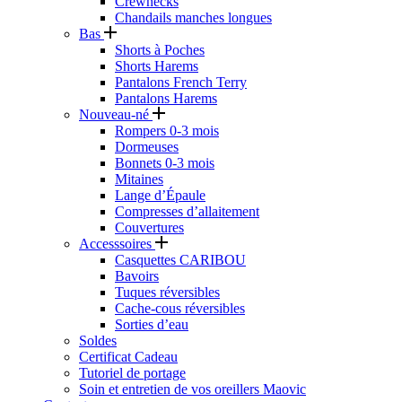
Crewnecks
Chandails manches longues
Bas
Shorts à Poches
Shorts Harems
Pantalons French Terry
Pantalons Harems
Nouveau-né
Rompers 0-3 mois
Dormeuses
Bonnets 0-3 mois
Mitaines
Lange d’Épaule
Compresses d’allaitement
Couvertures
Accesssoires
Casquettes CARIBOU
Bavoirs
Tuques réversibles
Cache-cous réversibles
Sorties d’eau
Soldes
Certificat Cadeau
Tutoriel de portage
Soin et entretien de vos oreillers Maovic