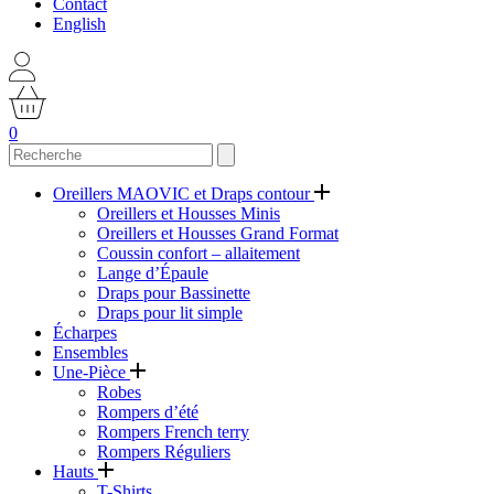
Contact
English
0
Oreillers MAOVIC et Draps contour
Oreillers et Housses Minis
Oreillers et Housses Grand Format
Coussin confort – allaitement
Lange d’Épaule
Draps pour Bassinette
Draps pour lit simple
Écharpes
Ensembles
Une-Pièce
Robes
Rompers d’été
Rompers French terry
Rompers Réguliers
Hauts
T-Shirts