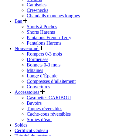
Camisoles
Crewnecks
Chandails manches longues
Bas
Shorts à Poches
Shorts Harems
Pantalons French Terry
Pantalons Harems
Nouveau-né
Rompers 0-3 mois
Dormeuses
Bonnets 0-3 mois
Mitaines
Lange d’Épaule
Compresses d’allaitement
Couvertures
Accesssoires
Casquettes CARIBOU
Bavoirs
Tuques réversibles
Cache-cous réversibles
Sorties d’eau
Soldes
Certificat Cadeau
Tutoriel de portage