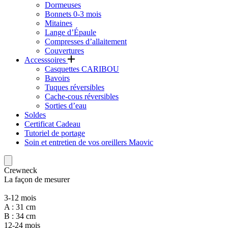
Dormeuses
Bonnets 0-3 mois
Mitaines
Lange d’Épaule
Compresses d’allaitement
Couvertures
Accesssoires
Casquettes CARIBOU
Bavoirs
Tuques réversibles
Cache-cous réversibles
Sorties d’eau
Soldes
Certificat Cadeau
Tutoriel de portage
Soin et entretien de vos oreillers Maovic
Crewneck
La façon de mesurer
3-12 mois
A : 31 cm
B : 34 cm
12-24 mois