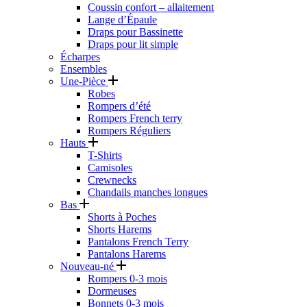
Coussin confort – allaitement
Lange d’Épaule
Draps pour Bassinette
Draps pour lit simple
Écharpes
Ensembles
Une-Pièce
Robes
Rompers d’été
Rompers French terry
Rompers Réguliers
Hauts
T-Shirts
Camisoles
Crewnecks
Chandails manches longues
Bas
Shorts à Poches
Shorts Harems
Pantalons French Terry
Pantalons Harems
Nouveau-né
Rompers 0-3 mois
Dormeuses
Bonnets 0-3 mois