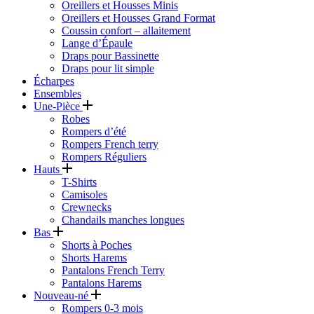
Oreillers et Housses Minis
Oreillers et Housses Grand Format
Coussin confort – allaitement
Lange d’Épaule
Draps pour Bassinette
Draps pour lit simple
Écharpes
Ensembles
Une-Pièce
Robes
Rompers d’été
Rompers French terry
Rompers Réguliers
Hauts
T-Shirts
Camisoles
Crewnecks
Chandails manches longues
Bas
Shorts à Poches
Shorts Harems
Pantalons French Terry
Pantalons Harems
Nouveau-né
Rompers 0-3 mois