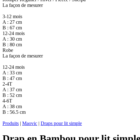
La façon de mesurer
3-12 mois
A : 27 cm
B : 67 cm
12-24 mois
A : 30 cm
B : 80 cm
Robe
La façon de mesurer
12-24 mois
A : 33 cm
B : 47 cm
2-4T
A : 37 cm
B : 52 cm
4-6T
A : 38 cm
B : 56.5 cm
Produits
|
Maovic
|
Draps pour lit simple
Drap en Bambou pour lit simple 