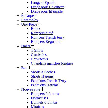
Lange d’Épaule
Draps pour Bassinette
Draps pour lit simple
Écharpes
Ensembles
Une-Pièce
Robes
Rompers d’été
Rompers French terry
Rompers Réguliers
Hauts
T-Shirts
Camisoles
Crewnecks
Chandails manches longues
Bas
Shorts à Poches
Shorts Harems
Pantalons French Terry
Pantalons Harems
Nouveau-né
Rompers 0-3 mois
Dormeuses
Bonnets 0-3 mois
Mitaines