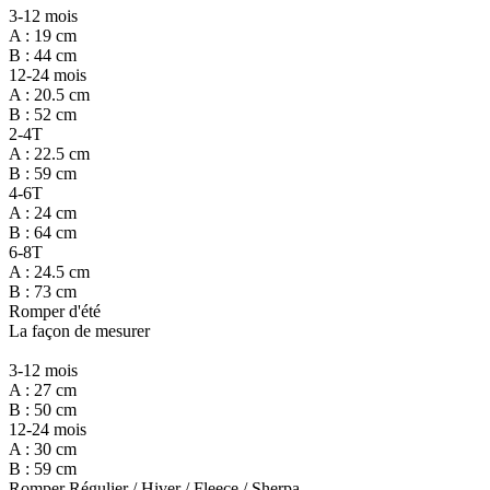
3-12 mois
A : 19 cm
B : 44 cm
12-24 mois
A : 20.5 cm
B : 52 cm
2-4T
A : 22.5 cm
B : 59 cm
4-6T
A : 24 cm
B : 64 cm
6-8T
A : 24.5 cm
B : 73 cm
Romper d'été
La façon de mesurer
3-12 mois
A : 27 cm
B : 50 cm
12-24 mois
A : 30 cm
B : 59 cm
Romper Régulier / Hiver / Fleece / Sherpa