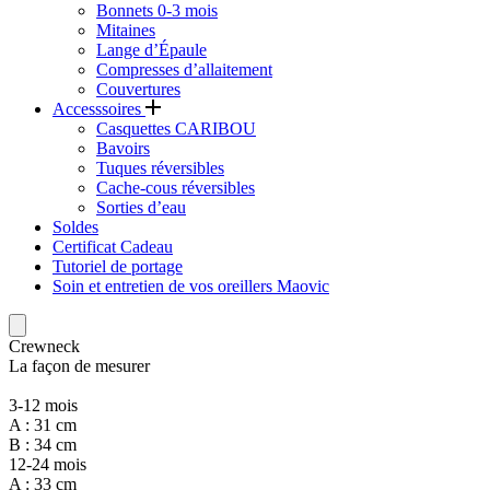
Bonnets 0-3 mois
Mitaines
Lange d’Épaule
Compresses d’allaitement
Couvertures
Accesssoires
Casquettes CARIBOU
Bavoirs
Tuques réversibles
Cache-cous réversibles
Sorties d’eau
Soldes
Certificat Cadeau
Tutoriel de portage
Soin et entretien de vos oreillers Maovic
Crewneck
La façon de mesurer
3-12 mois
A : 31 cm
B : 34 cm
12-24 mois
A : 33 cm