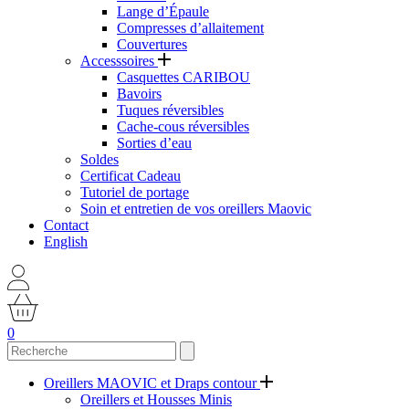
Lange d’Épaule
Compresses d’allaitement
Couvertures
Accesssoires
Casquettes CARIBOU
Bavoirs
Tuques réversibles
Cache-cous réversibles
Sorties d’eau
Soldes
Certificat Cadeau
Tutoriel de portage
Soin et entretien de vos oreillers Maovic
Contact
English
0
Oreillers MAOVIC et Draps contour
Oreillers et Housses Minis