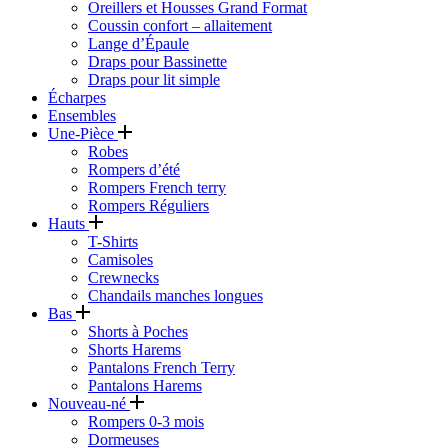
Oreillers et Housses Grand Format
Coussin confort – allaitement
Lange d’Épaule
Draps pour Bassinette
Draps pour lit simple
Écharpes
Ensembles
Une-Pièce
Robes
Rompers d’été
Rompers French terry
Rompers Réguliers
Hauts
T-Shirts
Camisoles
Crewnecks
Chandails manches longues
Bas
Shorts à Poches
Shorts Harems
Pantalons French Terry
Pantalons Harems
Nouveau-né
Rompers 0-3 mois
Dormeuses