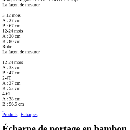
La façon de mesurer
3-12 mois
A : 27 cm
B : 67 cm
12-24 mois
A : 30 cm
B : 80 cm
Robe
La façon de mesurer
12-24 mois
A : 33 cm
B : 47 cm
2-4T
A : 37 cm
B : 52 cm
4-6T
A : 38 cm
B : 56.5 cm
Produits
|
Écharpes
Écharpe de portage en bambou