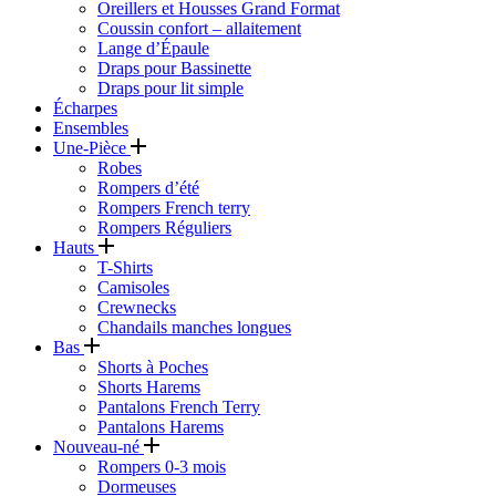
Oreillers et Housses Grand Format
Coussin confort – allaitement
Lange d’Épaule
Draps pour Bassinette
Draps pour lit simple
Écharpes
Ensembles
Une-Pièce
Robes
Rompers d’été
Rompers French terry
Rompers Réguliers
Hauts
T-Shirts
Camisoles
Crewnecks
Chandails manches longues
Bas
Shorts à Poches
Shorts Harems
Pantalons French Terry
Pantalons Harems
Nouveau-né
Rompers 0-3 mois
Dormeuses