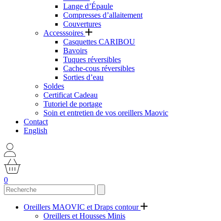
Lange d’Épaule
Compresses d’allaitement
Couvertures
Accesssoires
Casquettes CARIBOU
Bavoirs
Tuques réversibles
Cache-cous réversibles
Sorties d’eau
Soldes
Certificat Cadeau
Tutoriel de portage
Soin et entretien de vos oreillers Maovic
Contact
English
0
Oreillers MAOVIC et Draps contour
Oreillers et Housses Minis