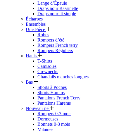
Lange d’Épaule
Draps pour Bassinette
Draps pour lit simple
Écharpes
Ensembles
Une-Pièce
Robes
Rompers d’été
Rompers French terry
Rompers Réguliers
Hauts
T-Shirts
Camisoles
Crewnecks
Chandails manches longues
Bas
Shorts à Poches
Shorts Harems
Pantalons French Terry
Pantalons Harems
Nouveau-né
Rompers 0-3 mois
Dormeuses
Bonnets 0-3 mois
Mitaines