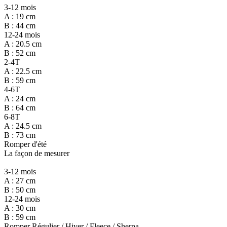
3-12 mois
A : 19 cm
B : 44 cm
12-24 mois
A : 20.5 cm
B : 52 cm
2-4T
A : 22.5 cm
B : 59 cm
4-6T
A : 24 cm
B : 64 cm
6-8T
A : 24.5 cm
B : 73 cm
Romper d'été
La façon de mesurer
3-12 mois
A : 27 cm
B : 50 cm
12-24 mois
A : 30 cm
B : 59 cm
Romper Régulier / Hiver / Fleece / Sherpa