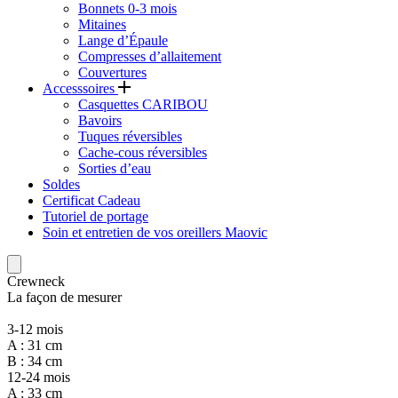
Bonnets 0-3 mois
Mitaines
Lange d’Épaule
Compresses d’allaitement
Couvertures
Accesssoires
Casquettes CARIBOU
Bavoirs
Tuques réversibles
Cache-cous réversibles
Sorties d’eau
Soldes
Certificat Cadeau
Tutoriel de portage
Soin et entretien de vos oreillers Maovic
Crewneck
La façon de mesurer
3-12 mois
A : 31 cm
B : 34 cm
12-24 mois
A : 33 cm