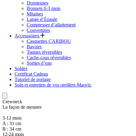
Dormeuses
Bonnets 0-3 mois
Mitaines
Lange d’Épaule
Compresses d’allaitement
Couvertures
Accesssoires
Casquettes CARIBOU
Bavoirs
Tuques réversibles
Cache-cous réversibles
Sorties d’eau
Soldes
Certificat Cadeau
Tutoriel de portage
Soin et entretien de vos oreillers Maovic
Crewneck
La façon de mesurer
3-12 mois
A : 31 cm
B : 34 cm
12-24 mois