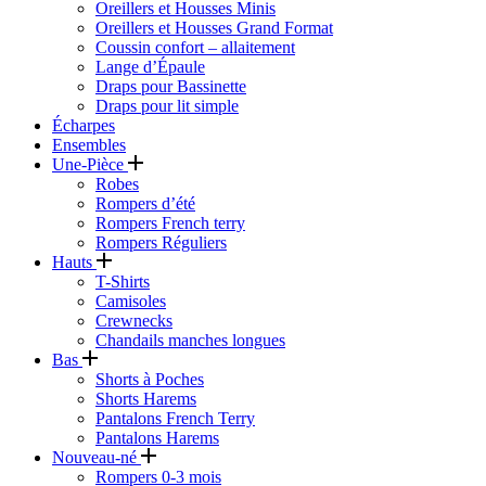
Oreillers et Housses Minis
Oreillers et Housses Grand Format
Coussin confort – allaitement
Lange d’Épaule
Draps pour Bassinette
Draps pour lit simple
Écharpes
Ensembles
Une-Pièce
Robes
Rompers d’été
Rompers French terry
Rompers Réguliers
Hauts
T-Shirts
Camisoles
Crewnecks
Chandails manches longues
Bas
Shorts à Poches
Shorts Harems
Pantalons French Terry
Pantalons Harems
Nouveau-né
Rompers 0-3 mois