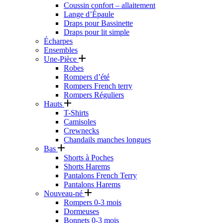
Coussin confort – allaitement
Lange d’Épaule
Draps pour Bassinette
Draps pour lit simple
Écharpes
Ensembles
Une-Pièce
Robes
Rompers d’été
Rompers French terry
Rompers Réguliers
Hauts
T-Shirts
Camisoles
Crewnecks
Chandails manches longues
Bas
Shorts à Poches
Shorts Harems
Pantalons French Terry
Pantalons Harems
Nouveau-né
Rompers 0-3 mois
Dormeuses
Bonnets 0-3 mois