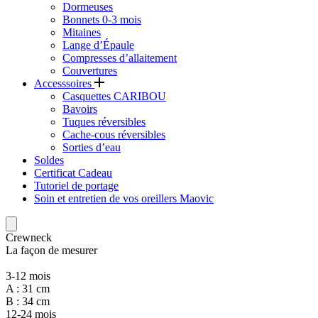
Dormeuses
Bonnets 0-3 mois
Mitaines
Lange d’Épaule
Compresses d’allaitement
Couvertures
Accesssoires
Casquettes CARIBOU
Bavoirs
Tuques réversibles
Cache-cous réversibles
Sorties d’eau
Soldes
Certificat Cadeau
Tutoriel de portage
Soin et entretien de vos oreillers Maovic
Crewneck
La façon de mesurer
3-12 mois
A : 31 cm
B : 34 cm
12-24 mois