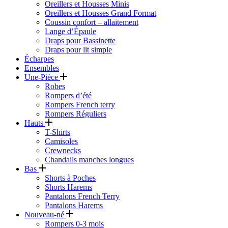
Oreillers et Housses Minis
Oreillers et Housses Grand Format
Coussin confort – allaitement
Lange d’Épaule
Draps pour Bassinette
Draps pour lit simple
Écharpes
Ensembles
Une-Pièce
Robes
Rompers d’été
Rompers French terry
Rompers Réguliers
Hauts
T-Shirts
Camisoles
Crewnecks
Chandails manches longues
Bas
Shorts à Poches
Shorts Harems
Pantalons French Terry
Pantalons Harems
Nouveau-né
Rompers 0-3 mois