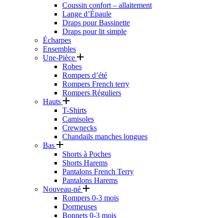
Coussin confort – allaitement
Lange d’Épaule
Draps pour Bassinette
Draps pour lit simple
Écharpes
Ensembles
Une-Pièce
Robes
Rompers d’été
Rompers French terry
Rompers Réguliers
Hauts
T-Shirts
Camisoles
Crewnecks
Chandails manches longues
Bas
Shorts à Poches
Shorts Harems
Pantalons French Terry
Pantalons Harems
Nouveau-né
Rompers 0-3 mois
Dormeuses
Bonnets 0-3 mois