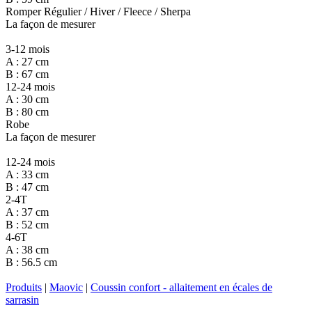
Romper Régulier / Hiver / Fleece / Sherpa
La façon de mesurer
3-12 mois
A : 27 cm
B : 67 cm
12-24 mois
A : 30 cm
B : 80 cm
Robe
La façon de mesurer
12-24 mois
A : 33 cm
B : 47 cm
2-4T
A : 37 cm
B : 52 cm
4-6T
A : 38 cm
B : 56.5 cm
Produits
|
Maovic
|
Coussin confort - allaitement en écales de
sarrasin