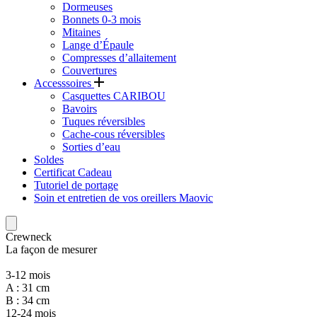
Dormeuses
Bonnets 0-3 mois
Mitaines
Lange d’Épaule
Compresses d’allaitement
Couvertures
Accesssoires
Casquettes CARIBOU
Bavoirs
Tuques réversibles
Cache-cous réversibles
Sorties d’eau
Soldes
Certificat Cadeau
Tutoriel de portage
Soin et entretien de vos oreillers Maovic
Crewneck
La façon de mesurer
3-12 mois
A : 31 cm
B : 34 cm
12-24 mois