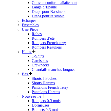
Coussin confort – allaitement
Lange d’Épaule
Draps pour Bassinette
Draps pour lit simple
Écharpes
Ensembles
Une-Pièce
Robes
Rompers d’été
Rompers French terry
Rompers Réguliers
Hauts
T-Shirts
Camisoles
Crewnecks
Chandails manches longues
Bas
Shorts à Poches
Shorts Harems
Pantalons French Terry
Pantalons Harems
Nouveau-né
Rompers 0-3 mois
Dormeuses
Bonnets 0-3 mois