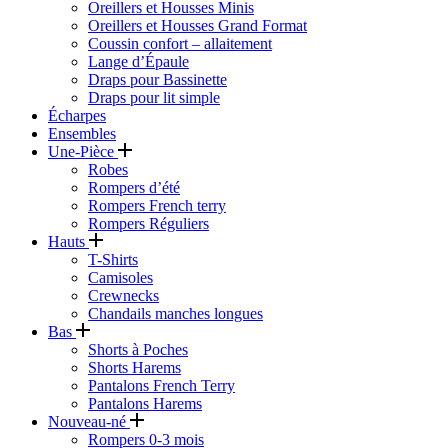
Oreillers et Housses Minis
Oreillers et Housses Grand Format
Coussin confort – allaitement
Lange d’Épaule
Draps pour Bassinette
Draps pour lit simple
Écharpes
Ensembles
Une-Pièce
Robes
Rompers d’été
Rompers French terry
Rompers Réguliers
Hauts
T-Shirts
Camisoles
Crewnecks
Chandails manches longues
Bas
Shorts à Poches
Shorts Harems
Pantalons French Terry
Pantalons Harems
Nouveau-né
Rompers 0-3 mois