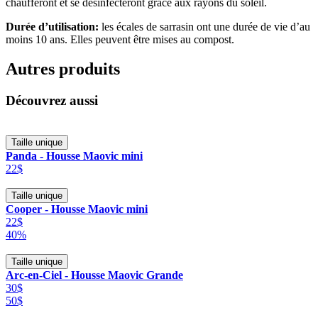
chaufferont et se désinfecteront grâce aux rayons du soleil.
Durée d’utilisation:
les écales de sarrasin ont une durée de vie d’au
moins 10 ans. Elles peuvent être mises au compost.
Autres produits
Découvrez aussi
Taille unique
Panda - Housse Maovic mini
22$
Taille unique
Cooper - Housse Maovic mini
22$
40%
Taille unique
Arc-en-Ciel - Housse Maovic Grande
30$
50$