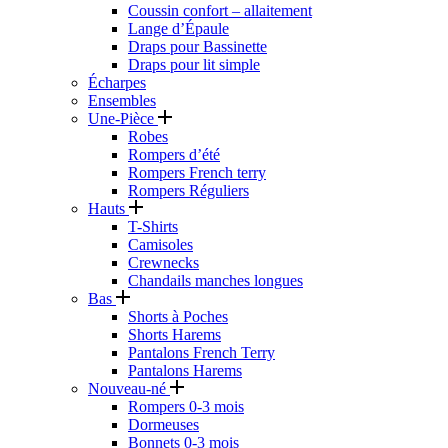
Coussin confort – allaitement
Lange d’Épaule
Draps pour Bassinette
Draps pour lit simple
Écharpes
Ensembles
Une-Pièce
Robes
Rompers d’été
Rompers French terry
Rompers Réguliers
Hauts
T-Shirts
Camisoles
Crewnecks
Chandails manches longues
Bas
Shorts à Poches
Shorts Harems
Pantalons French Terry
Pantalons Harems
Nouveau-né
Rompers 0-3 mois
Dormeuses
Bonnets 0-3 mois