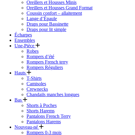
Oreillers et Housses Minis
Oreillers et Housses Grand Format
Coussin confort – allaitement
Lange d’Épaule
Draps pour Bassinette
Draps pour lit simple
Écharpes
Ensembles
Une-Pièce
Robes
Rompers d’été
Rompers French terry
Rompers Réguliers
Hauts
T-Shirts
Camisoles
Crewnecks
Chandails manches longues
Bas
Shorts à Poches
Shorts Harems
Pantalons French Terry
Pantalons Harems
Nouveau-né
Rompers 0-3 mois