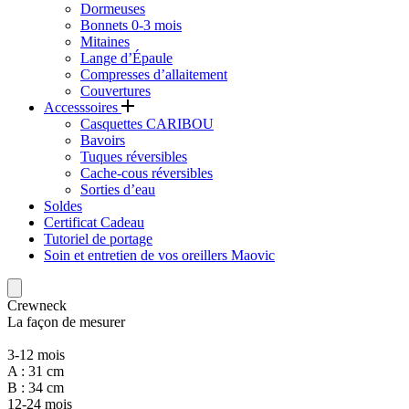
Dormeuses
Bonnets 0-3 mois
Mitaines
Lange d’Épaule
Compresses d’allaitement
Couvertures
Accesssoires
Casquettes CARIBOU
Bavoirs
Tuques réversibles
Cache-cous réversibles
Sorties d’eau
Soldes
Certificat Cadeau
Tutoriel de portage
Soin et entretien de vos oreillers Maovic
Crewneck
La façon de mesurer
3-12 mois
A : 31 cm
B : 34 cm
12-24 mois