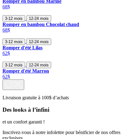
Romper en bambou Marine
68$
3-12 mois
12-24 mois
Romper en bambou Chocolat chaud
68$
3-12 mois
12-24 mois
Romper d'été Lilas
62$
3-12 mois
12-24 mois
Romper d'été Marron
62$
Livraison gratuite à 100$ d’achats
Des looks à l’infini
et un confort garanti !
Inscrivez-vous à notre infolettre pour bénificier de nos offres
exclusives.