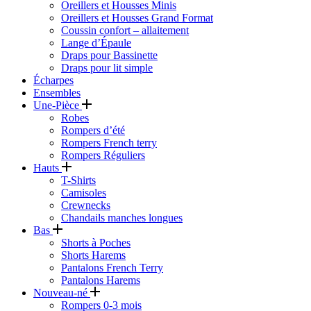
Oreillers et Housses Minis
Oreillers et Housses Grand Format
Coussin confort – allaitement
Lange d’Épaule
Draps pour Bassinette
Draps pour lit simple
Écharpes
Ensembles
Une-Pièce
Robes
Rompers d’été
Rompers French terry
Rompers Réguliers
Hauts
T-Shirts
Camisoles
Crewnecks
Chandails manches longues
Bas
Shorts à Poches
Shorts Harems
Pantalons French Terry
Pantalons Harems
Nouveau-né
Rompers 0-3 mois