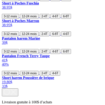
Short à Poches Fuschia
38.95$
3-12 mois
12-24 mois
2-4T
4-6T
6-8T
Short à Poches Marron
38.95$
3-12 mois
12-24 mois
2-4T
6-8T
4-6T
Pantalon harem Marine
39$
3-12 mois
12-24 mois
2-4T
4-6T
6-8T
Pantalon French Terry Taupe
41$
40%
3-12 mois
12-24 mois
2-4T
4-6T
Short harem Poussière de brique
19.80$
33$
Livraison gratuite à 100$ d’achats