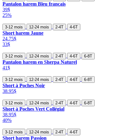
Pantalon harem Bleu français
39$
25%
3-12 mois
12-24 mois
2-4T
4-6T
Short harem Jaune
24.75$
33$
3-12 mois
12-24 mois
2-4T
4-6T
6-8T
Pantalon harem en Sherpa Naturel
41$
3-12 mois
12-24 mois
2-4T
4-6T
6-8T
Short à Poches Noir
38.95$
3-12 mois
12-24 mois
2-4T
4-6T
6-8T
Short à Poches Vert Collégial
38.95$
40%
3-12 mois
12-24 mois
2-4T
4-6T
Short harem Passion