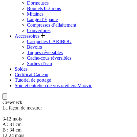
Dormeuses
Bonnets 0-3 mois
Mitaines
Lange d’Épaule
Compresses d’allaitement
Couvertures
Accesssoires
Casquettes CARIBOU
Bavoirs
Tuques réversibles
Cache-cous réversibles
Sorties d’eau
Soldes
Certificat Cadeau
Tutoriel de portage
Soin et entretien de vos oreillers Maovic
Crewneck
La façon de mesurer
3-12 mois
A : 31 cm
B : 34 cm
12-24 mois