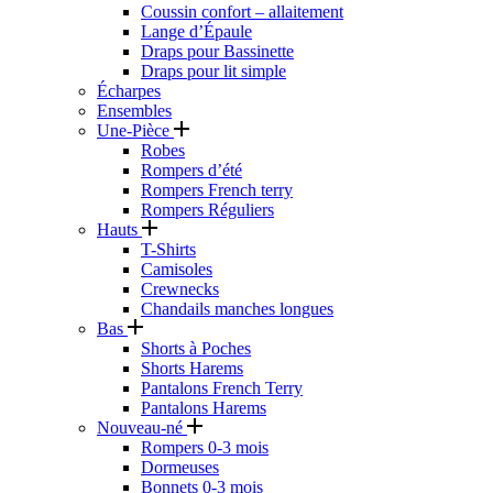
Coussin confort – allaitement
Lange d’Épaule
Draps pour Bassinette
Draps pour lit simple
Écharpes
Ensembles
Une-Pièce
Robes
Rompers d’été
Rompers French terry
Rompers Réguliers
Hauts
T-Shirts
Camisoles
Crewnecks
Chandails manches longues
Bas
Shorts à Poches
Shorts Harems
Pantalons French Terry
Pantalons Harems
Nouveau-né
Rompers 0-3 mois
Dormeuses
Bonnets 0-3 mois