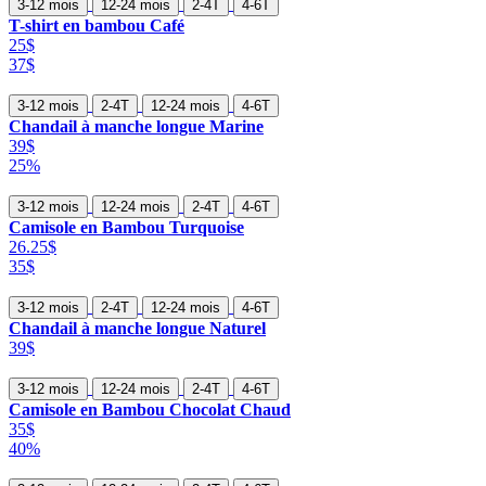
3-12 mois
12-24 mois
2-4T
4-6T
T-shirt en bambou Café
25$
37$
3-12 mois
2-4T
12-24 mois
4-6T
Chandail à manche longue Marine
39$
25%
3-12 mois
12-24 mois
2-4T
4-6T
Camisole en Bambou Turquoise
26.25$
35$
3-12 mois
2-4T
12-24 mois
4-6T
Chandail à manche longue Naturel
39$
3-12 mois
12-24 mois
2-4T
4-6T
Camisole en Bambou Chocolat Chaud
35$
40%