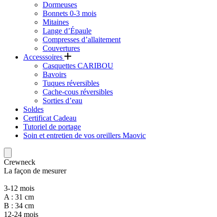
Dormeuses
Bonnets 0-3 mois
Mitaines
Lange d’Épaule
Compresses d’allaitement
Couvertures
Accesssoires
Casquettes CARIBOU
Bavoirs
Tuques réversibles
Cache-cous réversibles
Sorties d’eau
Soldes
Certificat Cadeau
Tutoriel de portage
Soin et entretien de vos oreillers Maovic
Crewneck
La façon de mesurer
3-12 mois
A : 31 cm
B : 34 cm
12-24 mois