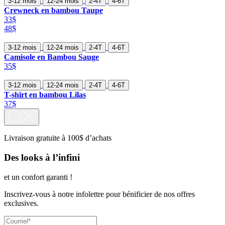
3-12 mois
12-24 mois
2-4T
4-6T
Crewneck en bambou Taupe
33$
48$
3-12 mois
12-24 mois
2-4T
4-6T
Camisole en Bambou Sauge
35$
3-12 mois
12-24 mois
2-4T
4-6T
T-shirt en bambou Lilas
37$
Livraison gratuite à 100$ d’achats
Des looks à l’infini
et un confort garanti !
Inscrivez-vous à notre infolettre pour bénificier de nos offres
exclusives.