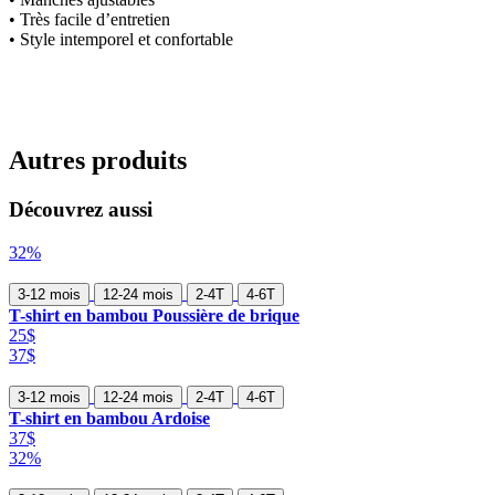
• Très facile d’entretien
• Style intemporel et confortable
Autres produits
Découvrez aussi
32%
3-12 mois
12-24 mois
2-4T
4-6T
T-shirt en bambou Poussière de brique
25$
37$
3-12 mois
12-24 mois
2-4T
4-6T
T-shirt en bambou Ardoise
37$
32%