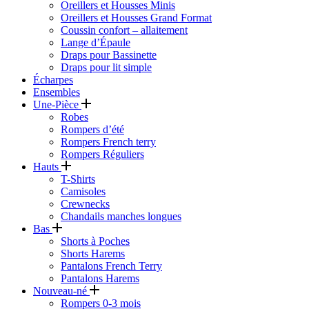
Oreillers et Housses Minis
Oreillers et Housses Grand Format
Coussin confort – allaitement
Lange d’Épaule
Draps pour Bassinette
Draps pour lit simple
Écharpes
Ensembles
Une-Pièce
Robes
Rompers d’été
Rompers French terry
Rompers Réguliers
Hauts
T-Shirts
Camisoles
Crewnecks
Chandails manches longues
Bas
Shorts à Poches
Shorts Harems
Pantalons French Terry
Pantalons Harems
Nouveau-né
Rompers 0-3 mois