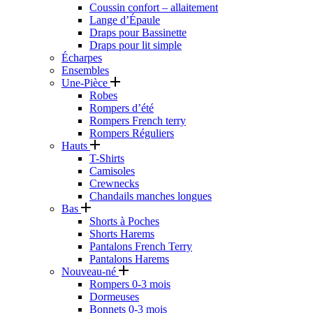
Coussin confort – allaitement
Lange d’Épaule
Draps pour Bassinette
Draps pour lit simple
Écharpes
Ensembles
Une-Pièce
Robes
Rompers d’été
Rompers French terry
Rompers Réguliers
Hauts
T-Shirts
Camisoles
Crewnecks
Chandails manches longues
Bas
Shorts à Poches
Shorts Harems
Pantalons French Terry
Pantalons Harems
Nouveau-né
Rompers 0-3 mois
Dormeuses
Bonnets 0-3 mois