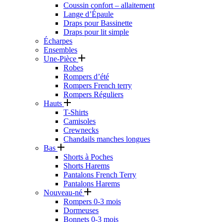
Coussin confort – allaitement
Lange d’Épaule
Draps pour Bassinette
Draps pour lit simple
Écharpes
Ensembles
Une-Pièce
Robes
Rompers d’été
Rompers French terry
Rompers Réguliers
Hauts
T-Shirts
Camisoles
Crewnecks
Chandails manches longues
Bas
Shorts à Poches
Shorts Harems
Pantalons French Terry
Pantalons Harems
Nouveau-né
Rompers 0-3 mois
Dormeuses
Bonnets 0-3 mois