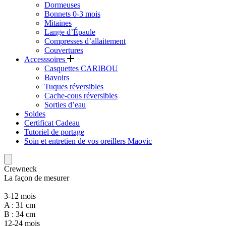
Dormeuses
Bonnets 0-3 mois
Mitaines
Lange d’Épaule
Compresses d’allaitement
Couvertures
Accesssoires
Casquettes CARIBOU
Bavoirs
Tuques réversibles
Cache-cous réversibles
Sorties d’eau
Soldes
Certificat Cadeau
Tutoriel de portage
Soin et entretien de vos oreillers Maovic
Crewneck
La façon de mesurer
3-12 mois
A : 31 cm
B : 34 cm
12-24 mois