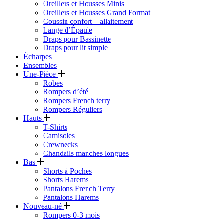
Oreillers et Housses Minis
Oreillers et Housses Grand Format
Coussin confort – allaitement
Lange d’Épaule
Draps pour Bassinette
Draps pour lit simple
Écharpes
Ensembles
Une-Pièce
Robes
Rompers d’été
Rompers French terry
Rompers Réguliers
Hauts
T-Shirts
Camisoles
Crewnecks
Chandails manches longues
Bas
Shorts à Poches
Shorts Harems
Pantalons French Terry
Pantalons Harems
Nouveau-né
Rompers 0-3 mois