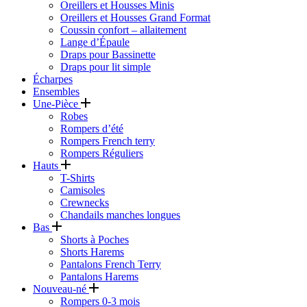
Oreillers et Housses Minis
Oreillers et Housses Grand Format
Coussin confort – allaitement
Lange d’Épaule
Draps pour Bassinette
Draps pour lit simple
Écharpes
Ensembles
Une-Pièce
Robes
Rompers d’été
Rompers French terry
Rompers Réguliers
Hauts
T-Shirts
Camisoles
Crewnecks
Chandails manches longues
Bas
Shorts à Poches
Shorts Harems
Pantalons French Terry
Pantalons Harems
Nouveau-né
Rompers 0-3 mois