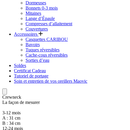
Dormeuses
Bonnets 0-3 mois
Mitaines
Lange d’Épaule
Compresses d’allaitement
Couvertures
Accesssoires
Casquettes CARIBOU
Bavoirs
Tuques réversibles
Cache-cous réversibles
Sorties d’eau
Soldes
Certificat Cadeau
Tutoriel de portage
Soin et entretien de vos oreillers Maovic
Crewneck
La façon de mesurer
3-12 mois
A : 31 cm
B : 34 cm
12-24 mois