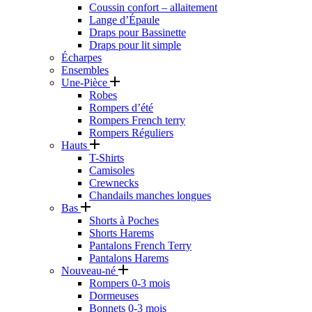
Coussin confort – allaitement
Lange d’Épaule
Draps pour Bassinette
Draps pour lit simple
Écharpes
Ensembles
Une-Pièce
Robes
Rompers d’été
Rompers French terry
Rompers Réguliers
Hauts
T-Shirts
Camisoles
Crewnecks
Chandails manches longues
Bas
Shorts à Poches
Shorts Harems
Pantalons French Terry
Pantalons Harems
Nouveau-né
Rompers 0-3 mois
Dormeuses
Bonnets 0-3 mois