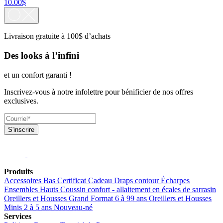
10.00$
Livraison gratuite à 100$ d’achats
Des looks à l’infini
et un confort garanti !
Inscrivez-vous à notre infolettre pour bénificier de nos offres
exclusives.
S'inscrire
Produits
Accessoires
Bas
Certificat Cadeau
Draps contour
Écharpes
Ensembles
Hauts
Coussin confort - allaitement en écales de sarrasin
Oreillers et Housses Grand Format 6 à 99 ans
Oreillers et Housses
Minis 2 à 5 ans
Nouveau-né
Services