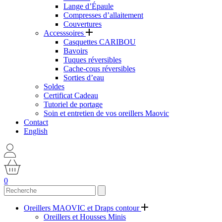
Lange d’Épaule
Compresses d’allaitement
Couvertures
Accesssoires
Casquettes CARIBOU
Bavoirs
Tuques réversibles
Cache-cous réversibles
Sorties d’eau
Soldes
Certificat Cadeau
Tutoriel de portage
Soin et entretien de vos oreillers Maovic
Contact
English
0
Oreillers MAOVIC et Draps contour
Oreillers et Housses Minis