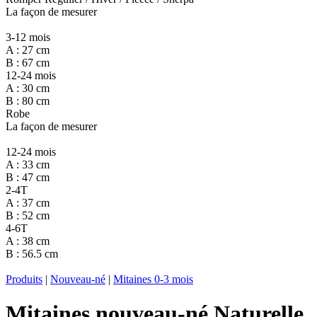
La façon de mesurer
3-12 mois
A : 27 cm
B : 67 cm
12-24 mois
A : 30 cm
B : 80 cm
Robe
La façon de mesurer
12-24 mois
A : 33 cm
B : 47 cm
2-4T
A : 37 cm
B : 52 cm
4-6T
A : 38 cm
B : 56.5 cm
Produits
|
Nouveau-né
|
Mitaines 0-3 mois
Mitaines nouveau-né Naturelle