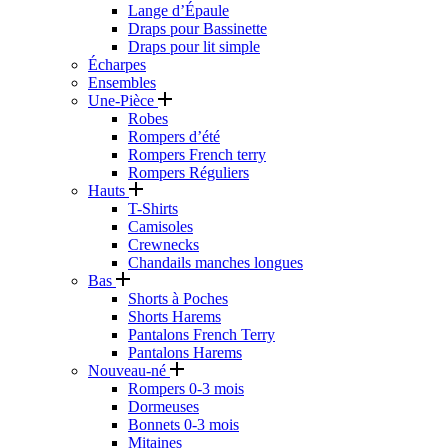
Lange d’Épaule
Draps pour Bassinette
Draps pour lit simple
Écharpes
Ensembles
Une-Pièce
Robes
Rompers d’été
Rompers French terry
Rompers Réguliers
Hauts
T-Shirts
Camisoles
Crewnecks
Chandails manches longues
Bas
Shorts à Poches
Shorts Harems
Pantalons French Terry
Pantalons Harems
Nouveau-né
Rompers 0-3 mois
Dormeuses
Bonnets 0-3 mois
Mitaines