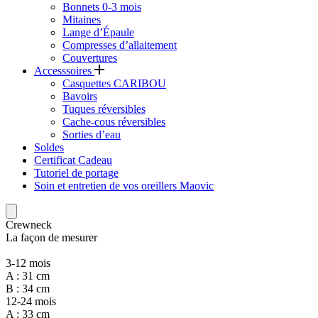
Bonnets 0-3 mois
Mitaines
Lange d’Épaule
Compresses d’allaitement
Couvertures
Accesssoires
Casquettes CARIBOU
Bavoirs
Tuques réversibles
Cache-cous réversibles
Sorties d’eau
Soldes
Certificat Cadeau
Tutoriel de portage
Soin et entretien de vos oreillers Maovic
Crewneck
La façon de mesurer
3-12 mois
A : 31 cm
B : 34 cm
12-24 mois
A : 33 cm