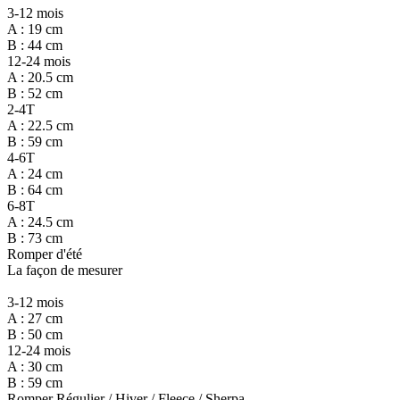
3-12 mois
A : 19 cm
B : 44 cm
12-24 mois
A : 20.5 cm
B : 52 cm
2-4T
A : 22.5 cm
B : 59 cm
4-6T
A : 24 cm
B : 64 cm
6-8T
A : 24.5 cm
B : 73 cm
Romper d'été
La façon de mesurer
3-12 mois
A : 27 cm
B : 50 cm
12-24 mois
A : 30 cm
B : 59 cm
Romper Régulier / Hiver / Fleece / Sherpa