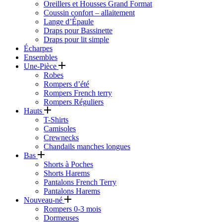
Oreillers et Housses Grand Format
Coussin confort – allaitement
Lange d’Épaule
Draps pour Bassinette
Draps pour lit simple
Écharpes
Ensembles
Une-Pièce
Robes
Rompers d’été
Rompers French terry
Rompers Réguliers
Hauts
T-Shirts
Camisoles
Crewnecks
Chandails manches longues
Bas
Shorts à Poches
Shorts Harems
Pantalons French Terry
Pantalons Harems
Nouveau-né
Rompers 0-3 mois
Dormeuses