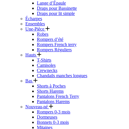
Lange d’Épaule
Draps pour Bassinette
Draps pour lit simple
Écharpes
Ensembles
Une-Pièce
Robes
Rompers d’été
Rompers French terry
Rompers Réguliers
Hauts
T-Shirts
Camisoles
Crewnecks
Chandails manches longues
Bas
Shorts à Poches
Shorts Harems
Pantalons French Terry
Pantalons Harems
Nouveau-né
Rompers 0-3 mois
Dormeuses
Bonnets 0-3 mois
Mitaines