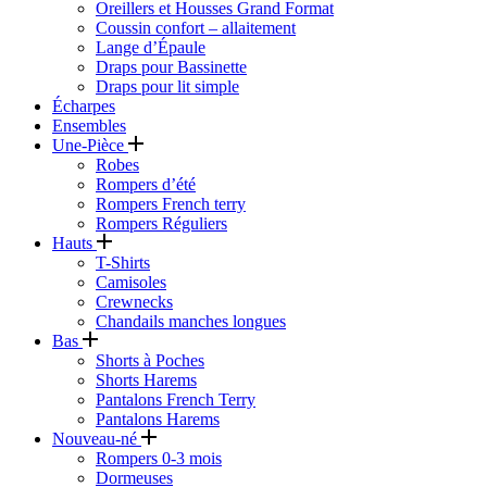
Oreillers et Housses Grand Format
Coussin confort – allaitement
Lange d’Épaule
Draps pour Bassinette
Draps pour lit simple
Écharpes
Ensembles
Une-Pièce
Robes
Rompers d’été
Rompers French terry
Rompers Réguliers
Hauts
T-Shirts
Camisoles
Crewnecks
Chandails manches longues
Bas
Shorts à Poches
Shorts Harems
Pantalons French Terry
Pantalons Harems
Nouveau-né
Rompers 0-3 mois
Dormeuses