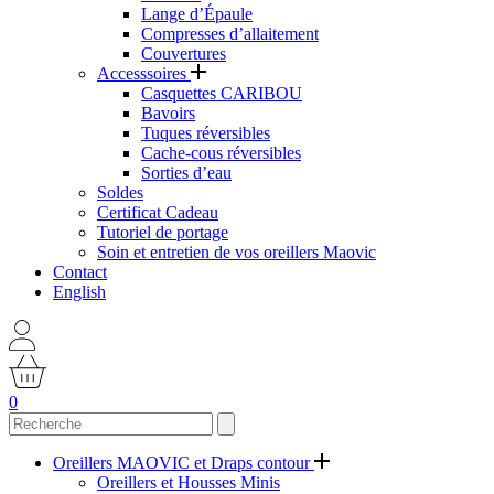
Lange d’Épaule
Compresses d’allaitement
Couvertures
Accesssoires
Casquettes CARIBOU
Bavoirs
Tuques réversibles
Cache-cous réversibles
Sorties d’eau
Soldes
Certificat Cadeau
Tutoriel de portage
Soin et entretien de vos oreillers Maovic
Contact
English
0
Oreillers MAOVIC et Draps contour
Oreillers et Housses Minis