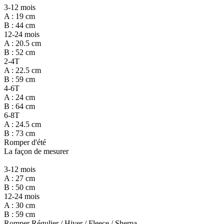
3-12 mois
A : 19 cm
B : 44 cm
12-24 mois
A : 20.5 cm
B : 52 cm
2-4T
A : 22.5 cm
B : 59 cm
4-6T
A : 24 cm
B : 64 cm
6-8T
A : 24.5 cm
B : 73 cm
Romper d'été
La façon de mesurer
3-12 mois
A : 27 cm
B : 50 cm
12-24 mois
A : 30 cm
B : 59 cm
Romper Régulier / Hiver / Fleece / Sherpa