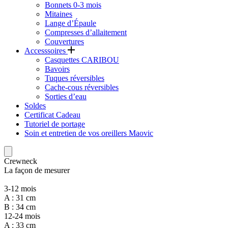
Bonnets 0-3 mois
Mitaines
Lange d’Épaule
Compresses d’allaitement
Couvertures
Accesssoires
Casquettes CARIBOU
Bavoirs
Tuques réversibles
Cache-cous réversibles
Sorties d’eau
Soldes
Certificat Cadeau
Tutoriel de portage
Soin et entretien de vos oreillers Maovic
Crewneck
La façon de mesurer
3-12 mois
A : 31 cm
B : 34 cm
12-24 mois
A : 33 cm