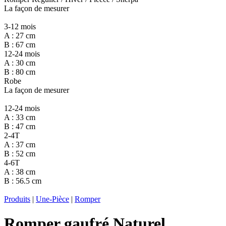
La façon de mesurer
3-12 mois
A : 27 cm
B : 67 cm
12-24 mois
A : 30 cm
B : 80 cm
Robe
La façon de mesurer
12-24 mois
A : 33 cm
B : 47 cm
2-4T
A : 37 cm
B : 52 cm
4-6T
A : 38 cm
B : 56.5 cm
Produits
|
Une-Pièce
|
Romper
Romper gaufré Naturel