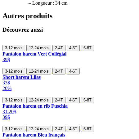
– Longueur : 34 cm
Autres produits
Découvrez aussi
3-12 mois
12-24 mois
2-4T
4-6T
6-8T
Pantalon harem Vert Collégial
39$
3-12 mois
12-24 mois
2-4T
4-6T
Short harem Lilas
33$
20%
3-12 mois
12-24 mois
2-4T
4-6T
6-8T
Pantalon harem en rib Fuschia
31.20$
39$
3-12 mois
12-24 mois
2-4T
4-6T
6-8T
Pantalon harem Bleu français