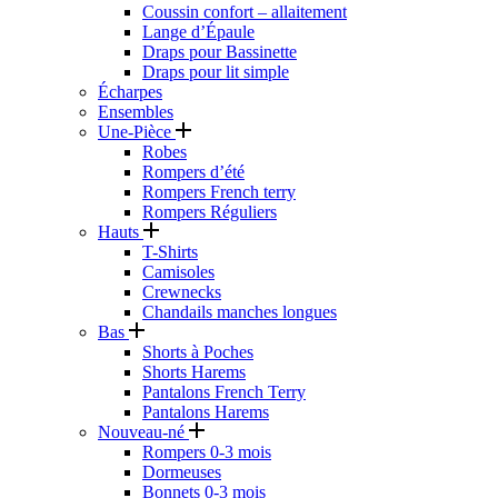
Coussin confort – allaitement
Lange d’Épaule
Draps pour Bassinette
Draps pour lit simple
Écharpes
Ensembles
Une-Pièce
Robes
Rompers d’été
Rompers French terry
Rompers Réguliers
Hauts
T-Shirts
Camisoles
Crewnecks
Chandails manches longues
Bas
Shorts à Poches
Shorts Harems
Pantalons French Terry
Pantalons Harems
Nouveau-né
Rompers 0-3 mois
Dormeuses
Bonnets 0-3 mois