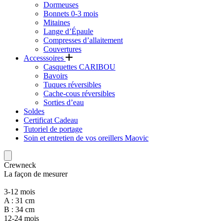
Dormeuses
Bonnets 0-3 mois
Mitaines
Lange d’Épaule
Compresses d’allaitement
Couvertures
Accesssoires
Casquettes CARIBOU
Bavoirs
Tuques réversibles
Cache-cous réversibles
Sorties d’eau
Soldes
Certificat Cadeau
Tutoriel de portage
Soin et entretien de vos oreillers Maovic
Crewneck
La façon de mesurer
3-12 mois
A : 31 cm
B : 34 cm
12-24 mois