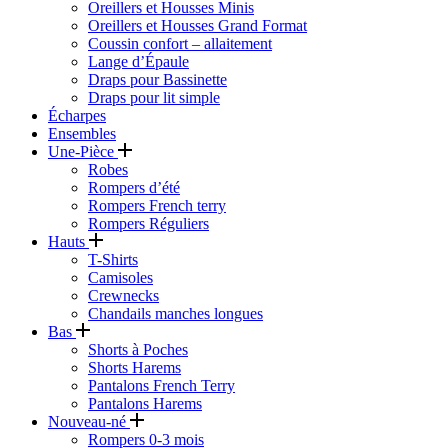
Oreillers et Housses Minis
Oreillers et Housses Grand Format
Coussin confort – allaitement
Lange d’Épaule
Draps pour Bassinette
Draps pour lit simple
Écharpes
Ensembles
Une-Pièce
Robes
Rompers d’été
Rompers French terry
Rompers Réguliers
Hauts
T-Shirts
Camisoles
Crewnecks
Chandails manches longues
Bas
Shorts à Poches
Shorts Harems
Pantalons French Terry
Pantalons Harems
Nouveau-né
Rompers 0-3 mois