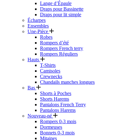
Lange d’Épaule
Draps pour Bassinette
Draps pour lit simple
Écharpes
Ensembles
Une-Pièce
Robes
Rompers d’été
Rompers French terry
Rompers Réguliers
Hauts
T-Shirts
Camisoles
Crewnecks
Chandails manches longues
Bas
Shorts à Poches
Shorts Harems
Pantalons French Terry
Pantalons Harems
Nouveau-né
Rompers 0-3 mois
Dormeuses
Bonnets 0-3 mois
Mitaines