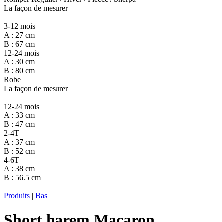
La façon de mesurer
3-12 mois
A : 27 cm
B : 67 cm
12-24 mois
A : 30 cm
B : 80 cm
Robe
La façon de mesurer
12-24 mois
A : 33 cm
B : 47 cm
2-4T
A : 37 cm
B : 52 cm
4-6T
A : 38 cm
B : 56.5 cm
Produits
|
Bas
Short harem Macaron