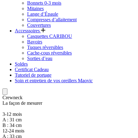
Bonnets 0-3 mois
Mitaines
Lange d’Épaule
Compresses d’allaitement
Couvertures
Accesssoires
Casquettes CARIBOU
Bavoirs
Tuques réversibles
Cache-cous réversibles
Sorties d’eau
Soldes
Certificat Cadeau
Tutoriel de portage
Soin et entretien de vos oreillers Maovic
Crewneck
La façon de mesurer
3-12 mois
A : 31 cm
B : 34 cm
12-24 mois
A : 33 cm