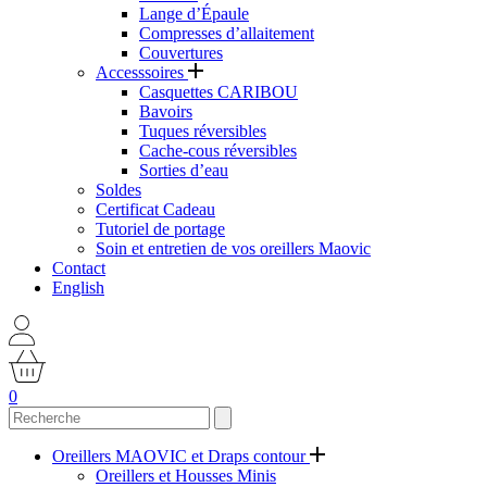
Lange d’Épaule
Compresses d’allaitement
Couvertures
Accesssoires
Casquettes CARIBOU
Bavoirs
Tuques réversibles
Cache-cous réversibles
Sorties d’eau
Soldes
Certificat Cadeau
Tutoriel de portage
Soin et entretien de vos oreillers Maovic
Contact
English
0
Oreillers MAOVIC et Draps contour
Oreillers et Housses Minis