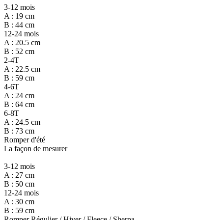
3-12 mois
A : 19 cm
B : 44 cm
12-24 mois
A : 20.5 cm
B : 52 cm
2-4T
A : 22.5 cm
B : 59 cm
4-6T
A : 24 cm
B : 64 cm
6-8T
A : 24.5 cm
B : 73 cm
Romper d'été
La façon de mesurer
3-12 mois
A : 27 cm
B : 50 cm
12-24 mois
A : 30 cm
B : 59 cm
Romper Régulier / Hiver / Fleece / Sherpa