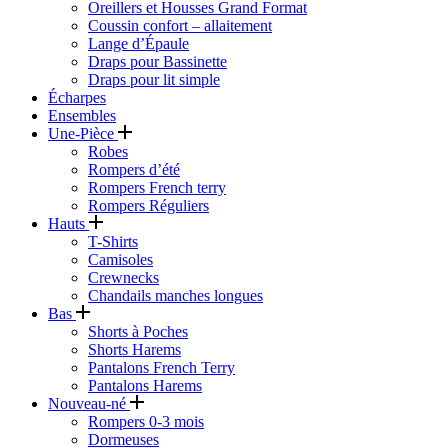
Oreillers et Housses Grand Format
Coussin confort – allaitement
Lange d’Épaule
Draps pour Bassinette
Draps pour lit simple
Écharpes
Ensembles
Une-Pièce
Robes
Rompers d’été
Rompers French terry
Rompers Réguliers
Hauts
T-Shirts
Camisoles
Crewnecks
Chandails manches longues
Bas
Shorts à Poches
Shorts Harems
Pantalons French Terry
Pantalons Harems
Nouveau-né
Rompers 0-3 mois
Dormeuses